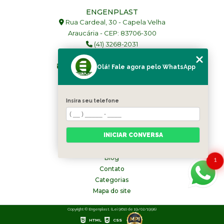
ENGENPLAST
Rua Cardeal, 30 - Capela Velha
Araucária - CEP: 83706-300
(41) 3268-2031
(41) 99977-6695
comercial@engenplast.com.br
Olá! Fale agora pelo WhatsApp
SIGA-NOS!
Insira seu telefone
MENU
Home
Quem somos
INICIAR CONVERSA
Serviços
Produtos
Blog
1
Contato
Categorias
Mapa do site
Copyright © Engenplast. (Lei 9610 de 19/02/1998)
HTML
CSS